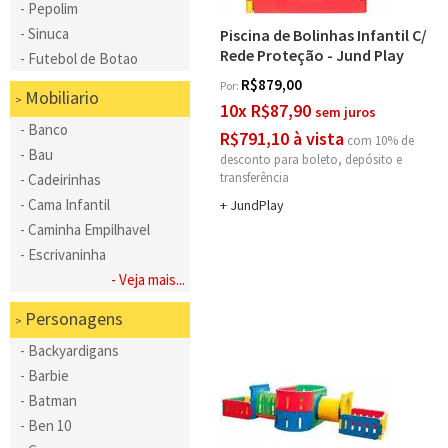
Pepolim
Sinuca
Piscina de Bolinhas Infantil C/
Rede Proteção - Jund Play
Futebol de Botao
R$879,00
Por:
Mobiliario
10x R$87,90
Banco
R$791,10 à vista
com 10% de
Bau
desconto
Cadeirinhas
Cama Infantil
JundPlay
Caminha Empilhavel
Escrivaninha
Veja mais...
Personagens
Backyardigans
Barbie
Batman
Ben 10