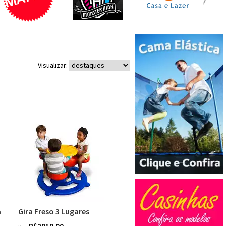
Visualizar:
a
Gira Freso 3 Lugares