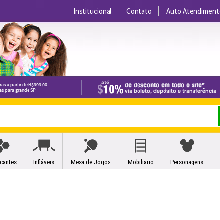
Institucional
Contato
Auto Atendiment
icantes
Infláveis
Mesa de Jogos
Mobiliario
Personagens