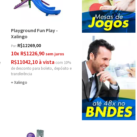
Playground Fun Play -
Xalingo
R$12269,00
Por:
10x R$1226,90
R$11042,10 à vista
e
com 10%
de desconto
Xalingo