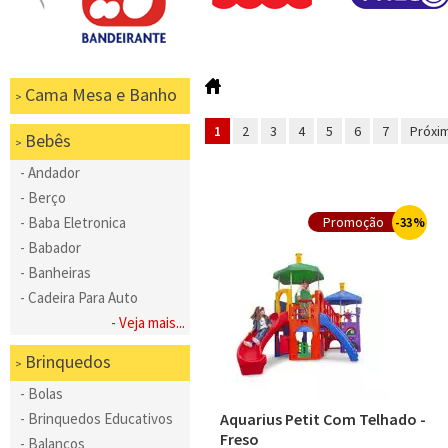
Cama Mesa e Banho
1
2
3
4
5
6
7
Próxi
Bebês
Andador
Berço
Baba Eletronica
33%
Babador
Banheiras
Cadeira Para Auto
Veja mais...
Brinquedos
Bolas
Brinquedos Educativos
Aquarius Petit Com Telhado -
Freso
Balanços