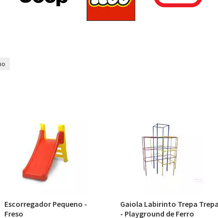
mo
Escorregador Pequeno -
Gaiola Labirinto Trepa Trep
Freso
- Playground de Ferro