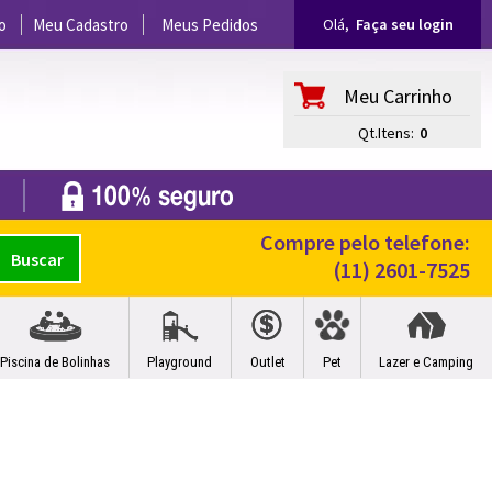
o
Meu Cadastro
Meus Pedidos
Olá,
Faça seu login
Meu Carrinho
Qt.Itens:
0
Compre pelo telefone:
(11) 2601-7525
Piscina de Bolinhas
Playground
Outlet
Pet
Lazer e Camping