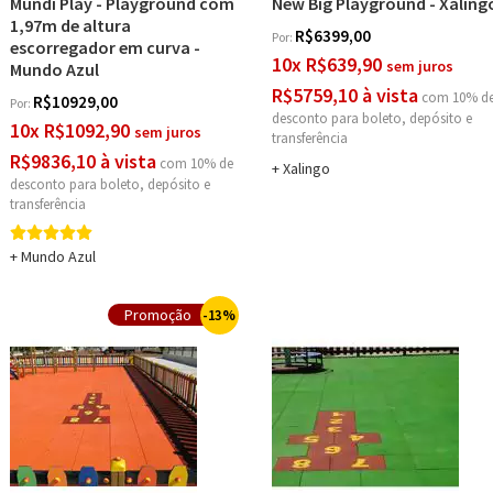
Mundi Play - Playground com
New Big Playground - Xaling
1,97m de altura
R$6399,00
Por:
escorregador em curva -
10x R$639,90
Mundo Azul
R$5759,10 à vista
com 10% d
R$10929,00
Por:
desconto
10x R$1092,90
R$9836,10 à vista
com 10% de
Xalingo
desconto
Mundo Azul
13%