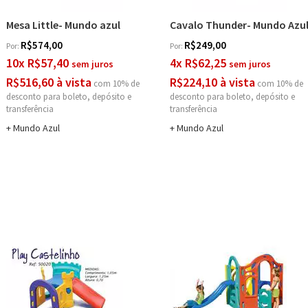
Mesa Little- Mundo azul
Cavalo Thunder- Mundo Azu
R$574,00
R$249,00
Por:
Por:
10x R$57,40
4x R$62,25
R$516,60 à vista
R$224,10 à vista
com 10% de
com 10% de
desconto
desconto
Mundo Azul
Mundo Azul