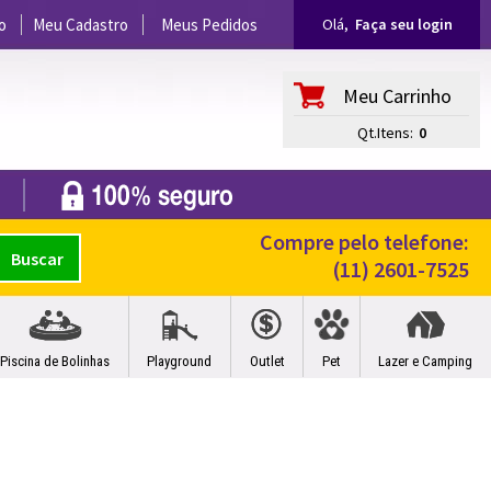
o
Meu Cadastro
Meus Pedidos
Olá,
Faça seu login
Meu Carrinho
Qt.Itens:
0
Compre pelo telefone:
(11) 2601-7525
Piscina de Bolinhas
Playground
Outlet
Pet
Lazer e Camping