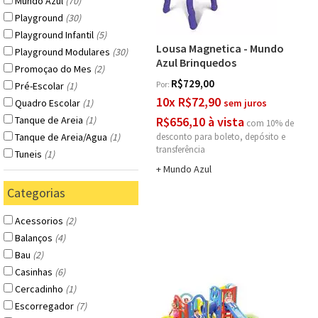
Mundo Azul
(70)
Playground
(30)
Playground Infantil
(5)
Lousa Magnetica - Mundo
Playground Modulares
(30)
Azul Brinquedos
Promoçao do Mes
(2)
R$729,00
Por:
Pré-Escolar
(1)
10x R$72,90
Quadro Escolar
(1)
Tanque de Areia
(1)
R$656,10 à vista
com 10% de
Tanque de Areia/Agua
(1)
desconto
Tuneis
(1)
Mundo Azul
Acessorios
(2)
Balanços
(4)
Bau
(2)
Casinhas
(6)
Cercadinho
(1)
Escorregador
(7)