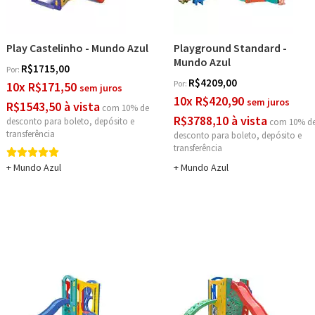
Play Castelinho - Mundo Azul
Playground Standard -
Mundo Azul
R$1715,00
Por:
R$4209,00
Por:
10x R$171,50
10x R$420,90
R$1543,50 à vista
com 10% de
R$3788,10 à vista
desconto
com 10% d
desconto
Mundo Azul
Mundo Azul