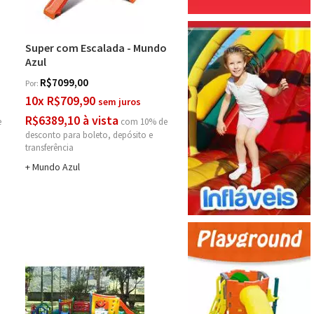
Super com Escalada - Mundo
Azul
R$7099,00
Por:
10x R$709,90
R$6389,10 à vista
e
com 10% de
desconto
Mundo Azul