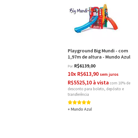
Playground Big Mundi - com
1,97m de altura - Mundo Azul
R$6139,00
Por:
10x R$613,90
R$5525,10 à vista
com 10% de
desconto
Mundo Azul