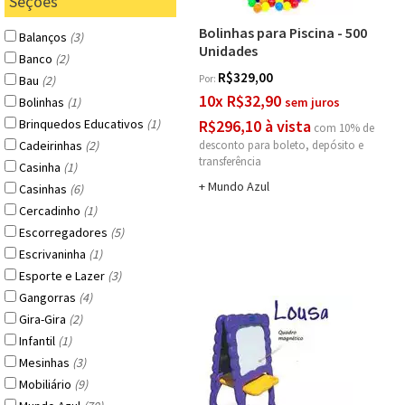
Bolinhas para Piscina - 500
Balanços
(3)
Unidades
Banco
(2)
R$329,00
Por:
Bau
(2)
10x R$32,90
Bolinhas
(1)
Brinquedos Educativos
(1)
R$296,10 à vista
com 10% de
Cadeirinhas
(2)
desconto
Casinha
(1)
Mundo Azul
Casinhas
(6)
Cercadinho
(1)
Escorregadores
(5)
Escrivaninha
(1)
Esporte e Lazer
(3)
Gangorras
(4)
Gira-Gira
(2)
Infantil
(1)
Mesinhas
(3)
Mobiliário
(9)