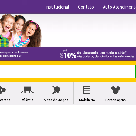
Institucional
Contato
Auto Atendiment
icantes
Infláveis
Mesa de Jogos
Mobiliario
Personagens