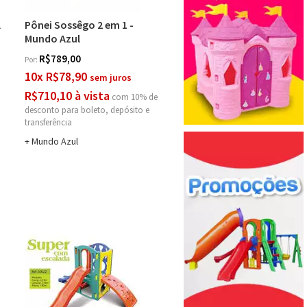
l
Pônei Sossêgo 2 em 1 -
Mundo Azul
R$789,00
Por:
10x R$78,90
R$710,10 à vista
com 10% de
desconto
Mundo Azul