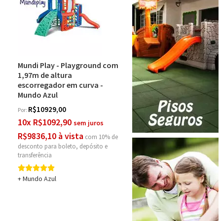
Mundi Play - Playground com
1,97m de altura
escorregador em curva -
Mundo Azul
R$10929,00
Por:
10x R$1092,90
R$9836,10 à vista
com 10% de
desconto
Mundo Azul