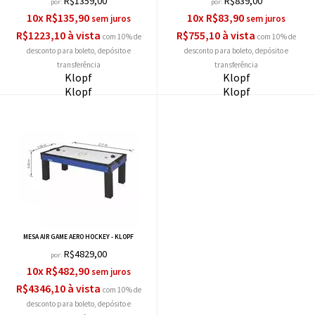
R$1359,00
R$839,00
por:
por:
10x R$135,90
10x R$83,90
R$1223,10 à vista
R$755,10 à vista
com 10% de
com 10% de
desconto
desconto
Klopf
Klopf
Klopf
Klopf
MESA AIR GAME AERO HOCKEY - KLOPF
R$4829,00
por:
10x R$482,90
R$4346,10 à vista
com 10% de
desconto