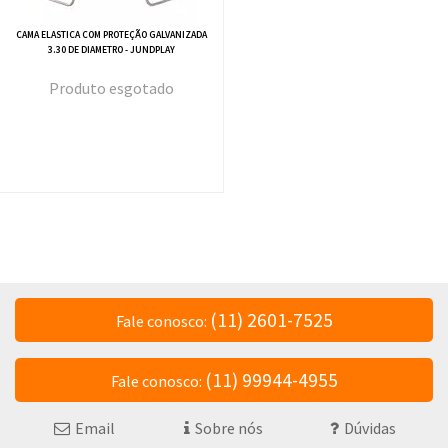
CAMA ELASTICA COM PROTEÇÃO GALVANIZADA
3.30 DE DIAMETRO - JUNDPLAY
esgotado
(11) 2601-7525
Fale conosco:
(11) 99944-4955
Fale conosco:
Email
Sobre nós
Dúvidas