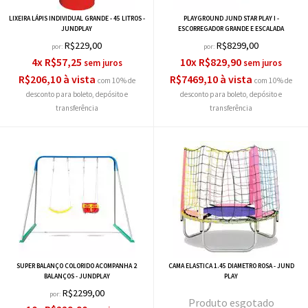
LIXEIRA LÁPIS INDIVIDUAL GRANDE - 45 LITROS -
PLAYGROUND JUND STAR PLAY I -
JUNDPLAY
ESCORREGADOR GRANDE E ESCALADA
R$229,00
R$8299,00
por:
por:
4x R$57,25
10x R$829,90
R$206,10 à vista
R$7469,10 à vista
com 10% de
com 10% de
desconto
desconto
SUPER BALANÇO COLORIDO ACOMPANHA 2
CAMA ELASTICA 1.45 DIAMETRO ROSA - JUND
BALANÇOS - JUNDPLAY
PLAY
R$2299,00
por:
esgotado