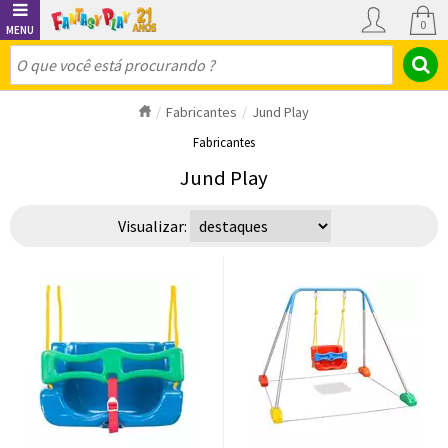
0
Fabricantes
Jund Play
Fabricantes
Jund Play
Visualizar: