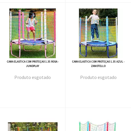
CAMA ELASTICA COM PROTEÇAO 1.35 ROSA -
CAMA ELASTICA COM PROTEÇAO 1.35 AZUL -
JUNDPLAY
ZANOTELLO
esgotado
esgotado