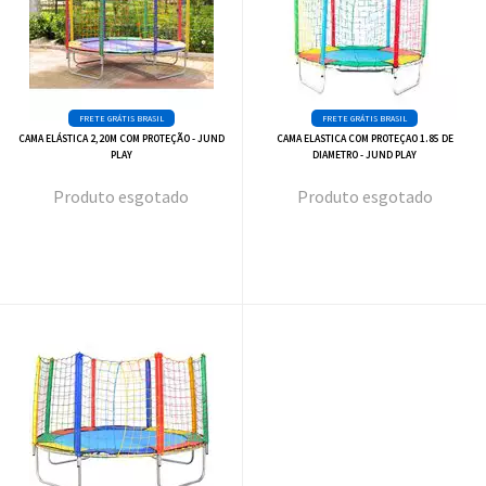
CAMA ELÁSTICA 2,20M COM PROTEÇÃO - JUND
CAMA ELASTICA COM PROTEÇAO 1.85 DE
PLAY
DIAMETRO - JUND PLAY
esgotado
esgotado