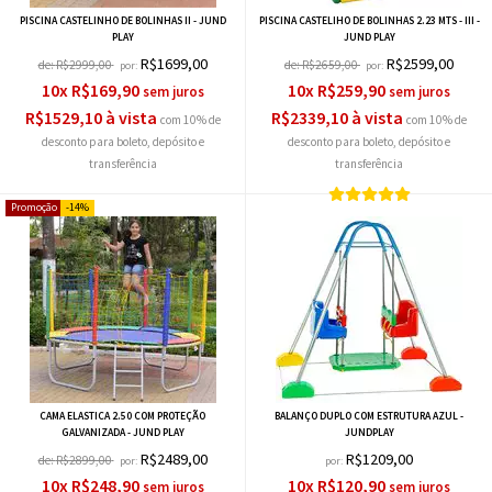
PISCINA CASTELINHO DE BOLINHAS II - JUND
PISCINA CASTELIHO DE BOLINHAS 2.23 MTS - III -
PLAY
JUND PLAY
R$1699,00
R$2599,00
de:
R$2999,00
de:
R$2659,00
por:
por:
10x R$169,90
10x R$259,90
R$1529,10 à vista
R$2339,10 à vista
com 10% de
com 10% de
desconto
desconto
14%
CAMA ELASTICA 2.50 COM PROTEÇÃO
BALANÇO DUPLO COM ESTRUTURA AZUL -
GALVANIZADA - JUND PLAY
JUNDPLAY
R$2489,00
R$1209,00
de:
R$2899,00
por:
por:
10x R$248,90
10x R$120,90