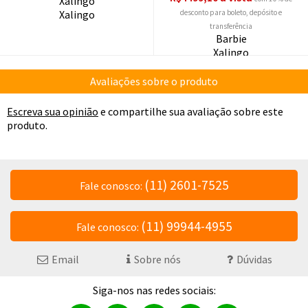
Xalingo
Xalingo
desconto
Barbie
Xalingo
Avaliações sobre o produto
Escreva sua opinião
e compartilhe sua avaliação sobre este
produto.
(11) 2601-7525
Fale conosco:
(11) 99944-4955
Fale conosco:
Email
Sobre nós
Dúvidas