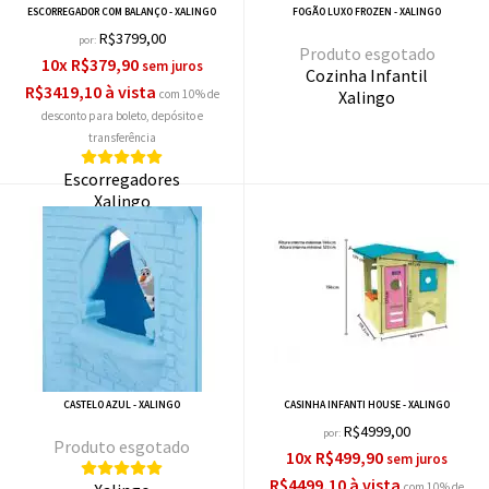
ESCORREGADOR COM BALANÇO - XALINGO
FOGÃO LUXO FROZEN - XALINGO
R$3799,00
por:
esgotado
10x R$379,90
Cozinha Infantil
R$3419,10 à vista
com 10% de
Xalingo
desconto
Escorregadores
Xalingo
CASTELO AZUL - XALINGO
CASINHA INFANTI HOUSE - XALINGO
R$4999,00
por:
esgotado
10x R$499,90
R$4499,10 à vista
com 10% de