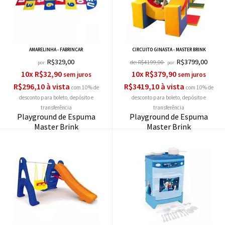
AMARELINHA - FABRINCAR
CIRCUITO GINASTA - MASTER BRINK
R$329,00
R$3799,00
de:
R$4199,00
por:
por:
10x R$32,90
10x R$379,90
R$296,10 à vista
R$3419,10 à vista
com 10% de
com 10% de
desconto
desconto
Playground de Espuma
Playground de Espuma
Master Brink
Master Brink