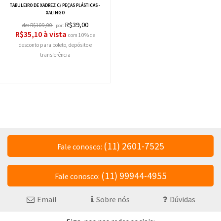
TABULEIRO DE XADREZ C/ PEÇAS PLÁSTICAS -
XALINGO
R$39,00
de:
R$109,00
por:
R$35,10 à vista
com 10% de
desconto
(11) 2601-7525
Fale conosco:
(11) 99944-4955
Fale conosco:
Email
Sobre nós
Dúvidas