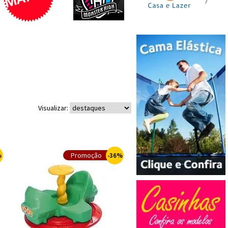
Visualizar:
%
36%