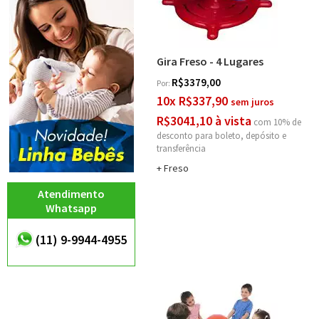
Gira Freso - 4 Lugares
R$3379,00
Por:
10x R$337,90
R$3041,10 à vista
com 10% de
desconto
Freso
Atendimento
Whatsapp
(11) 9-9944-4955