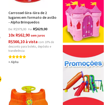
Carrossel Gira-Gira de 2
lugares em formato de avião
- Alpha Brinquedos
R$629,00
De:
R$979,00
Por:
10x R$62,90
e
R$566,10 à vista
com 10% de
desconto
Alpha
%