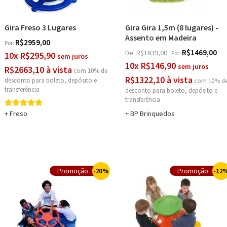
Gira Freso 3 Lugares
Gira Gira 1,5m (8 lugares) -
Assento em Madeira
R$2959,00
Por:
R$1469,00
De:
R$1639,00
Por:
10x R$295,90
10x R$146,90
R$2663,10 à vista
com 10% de
R$1322,10 à vista
desconto
com 10% d
desconto
Freso
BP Brinquedos
20%
12