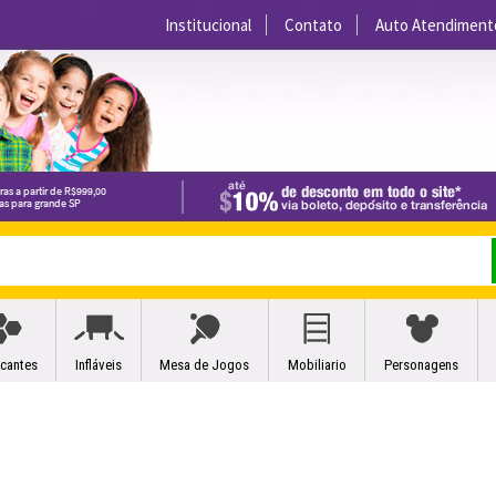
Institucional
Contato
Auto Atendiment
icantes
Infláveis
Mesa de Jogos
Mobiliario
Personagens