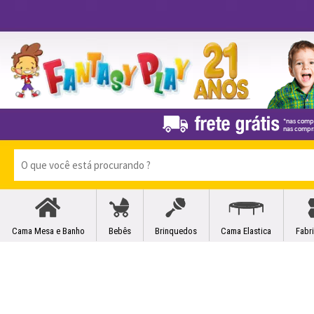
Cama Mesa e Banho
Bebês
Brinquedos
Cama Elastica
Fabr