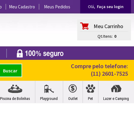
o
Meu Cadastro
Meus Pedidos
Olá,
Faça seu login
Meu Carrinho
Qt.Itens:
0
Compre pelo telefone:
(11) 2601-7525
Piscina de Bolinhas
Playground
Outlet
Pet
Lazer e Camping