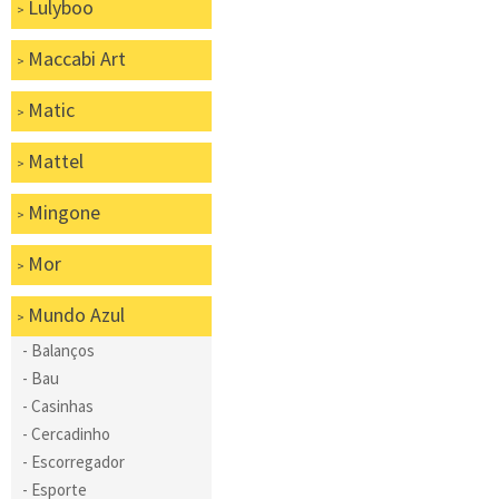
Lulyboo
Maccabi Art
Matic
Mattel
Mingone
Mor
Mundo Azul
Balanços
Bau
Casinhas
Cercadinho
Escorregador
Esporte