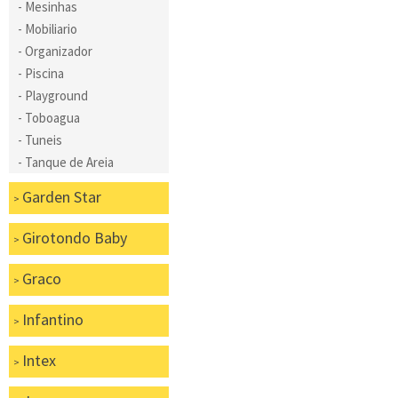
Mesinhas
Mobiliario
Organizador
Piscina
Playground
Toboagua
Tuneis
Tanque de Areia
Garden Star
Girotondo Baby
Graco
Infantino
Intex