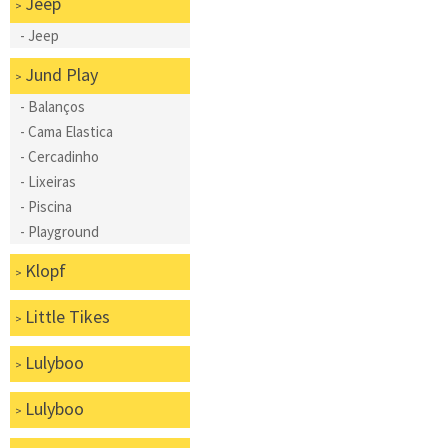
Jeep
Jeep
Jund Play
Balanços
Cama Elastica
Cercadinho
Lixeiras
Piscina
Playground
Klopf
Little Tikes
Lulyboo
Lulyboo