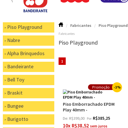
Fabricantes
Piso Playground
Piso Playground
Fabricantes
Nabre
Piso Playground
Alpha Brinquedos
1
Bandeirante
Bell Toy
3%
Braskit
Piso Emborrachado EPDM
Bungee
Play 40mm -
R$385,25
Burigotto
De:
R$399,00
Por:
10x R$38,52