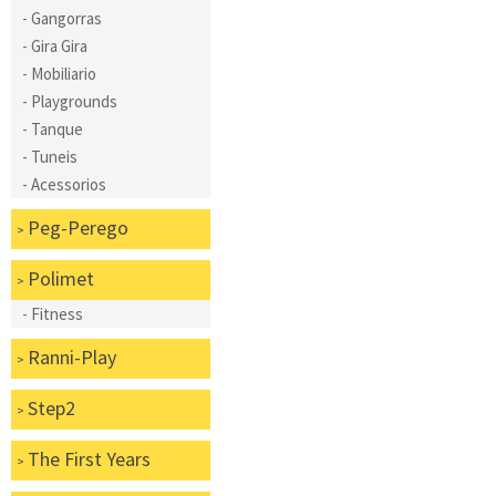
Gangorras
Gira Gira
Mobiliario
Playgrounds
Tanque
Tuneis
Acessorios
Peg-Perego
Polimet
Fitness
Ranni-Play
Step2
The First Years