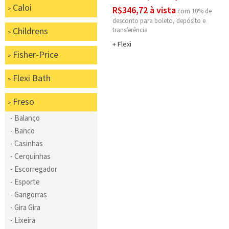
Caloi
R$346,72 à vista
com 10% de
desconto
Childrens
Flexi
Fisher-Price
Flexi Bath
Freso
Balanço
Banco
Casinhas
Cerquinhas
Escorregador
Esporte
Gangorras
Gira Gira
Lixeira