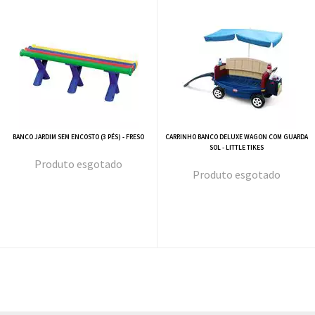
BANCO JARDIM SEM ENCOSTO (3 PÉS) - FRESO
CARRINHO BANCO DELUXE WAGON COM GUARDA
SOL - LITTLE TIKES
esgotado
esgotado