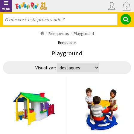
0
Brinquedos
Playground
Brinquedos
Playground
Visualizar: