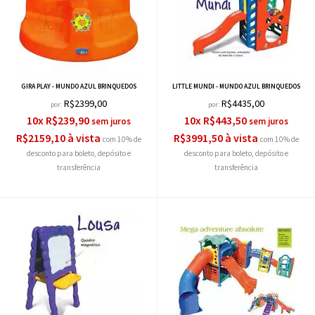
GIRA PLAY - MUNDO AZUL BRINQUEDOS
LITTLE MUNDI - MUNDO AZUL BRINQUEDOS
R$2399,00
R$4435,00
por:
por:
10x R$239,90
10x R$443,50
R$2159,10 à vista
R$3991,50 à vista
com 10% de
com 10% de
desconto
desconto