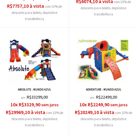
R$6074,10 à vista
com 10% de
R$7757,10 à vista
com 10% de
desconto
desconto
ABSOLUTE - MUNDO AZUL
ADVENTURE - MUNDO AZUL
R$33299,00
R$22499,00
por:
por:
10x R$3329,90
10x R$2249,90
R$29969,10 à vista
R$20249,10 à vista
com 10% de
com 10% de
desconto
desconto