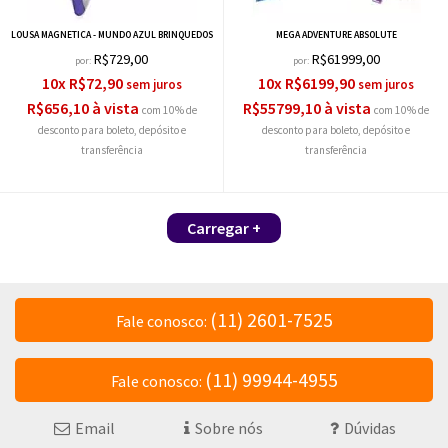
LOUSA MAGNETICA - MUNDO AZUL BRINQUEDOS
MEGA ADVENTURE ABSOLUTE
R$729,00
R$61999,00
por:
por:
10x R$72,90
10x R$6199,90
R$656,10 à vista
R$55799,10 à vista
com 10% de
com 10% de
desconto
desconto
Carregar +
(11) 2601-7525
Fale conosco:
(11) 99944-4955
Fale conosco:
Email
Sobre nós
Dúvidas