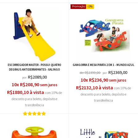
1%
ESCORREGADOR MASTER - POSSUI QUATRO
GANGORRA E MESA PIRATA 2 EM 1 - MUNDO AZUL
DEGRAUS ANTIDERRAPANTES - XALINGO
R$2369,00
de:
R$2399,00
por:
R$2089,00
por:
10x R$236,90
10x R$208,90
R$2132,10 à vista
com 10% de
R$1880,10 à vista
com 10% de
desconto
desconto