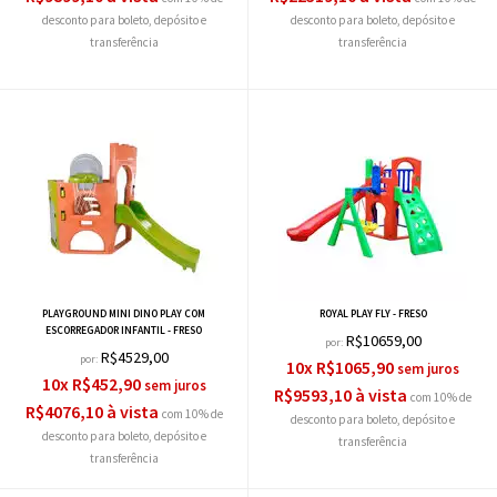
desconto
desconto
PLAYGROUND MINI DINO PLAY COM
ROYAL PLAY FLY - FRESO
ESCORREGADOR INFANTIL - FRESO
R$10659,00
por:
R$4529,00
por:
10x R$1065,90
10x R$452,90
R$9593,10 à vista
com 10% de
R$4076,10 à vista
com 10% de
desconto
desconto