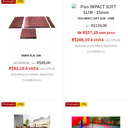
30%
PISO IMPACT SOFT SLIM - 15MM
R$229,00
por:
4x R$57,25
R$206,10 à vista
com 10% de
desconto
RAMPA PLAY 20M -
R$69,00
de:
R$99,00
por:
R$62,10 à vista
com 10% de
desconto
33%
7%