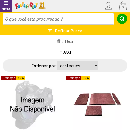
0
Refinar Busca
Flexi
Flexi
Ordenar por:
59%
10%