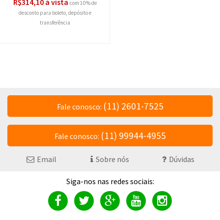
R$314,10 à vista
com 10% de
desconto
(11) 2601-7525
Fale conosco:
(11) 99944-4955
Fale conosco:
Email
Sobre nós
Dúvidas