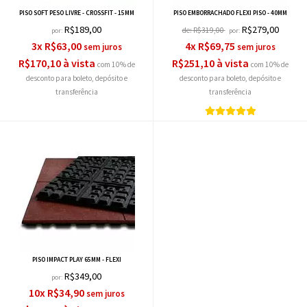
PISO SOFT PESO LIVRE - CROSSFIT - 15MM
PISO EMBORRACHADO FLEXI PISO - 40MM
R$189,00
R$279,00
de:
R$319,00
por:
por:
3x R$63,00
4x R$69,75
R$170,10 à vista
R$251,10 à vista
com 10% de
com 10% de
desconto
desconto
PISO IMPACT PLAY 65MM - FLEXI
R$349,00
por:
10x R$34,90