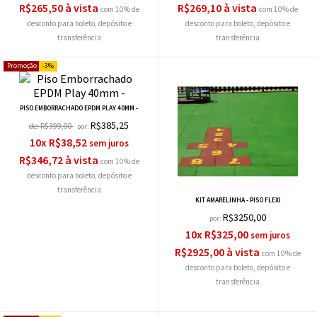
R$265,50 à vista
R$269,10 à vista
com 10% de
com 10% de
desconto
desconto
3%
PISO EMBORRACHADO EPDM PLAY 40MM -
R$385,25
de:
R$399,00
por:
10x R$38,52
R$346,72 à vista
com 10% de
desconto
KIT AMARELINHA - PISO FLEXI
R$3250,00
por:
10x R$325,00
R$2925,00 à vista
com 10% de
desconto