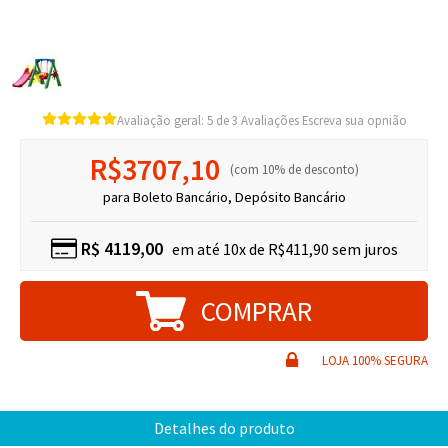
Avaliação geral:
5
3
Avaliações
Escreva sua opnião
R$3707,10
10% de desconto
para Boleto Bancário, Depósito Bancário
R$
4119,00
10x de R$411,90