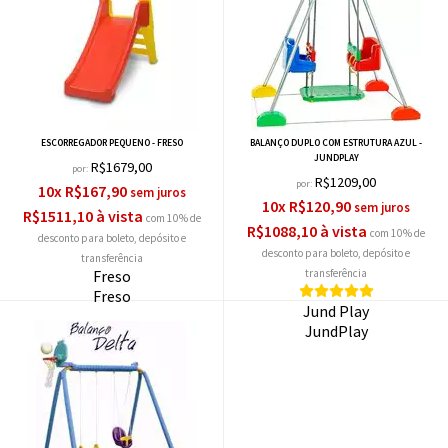
ESCORREGADOR PEQUENO - FRESO
BALANÇO DUPLO COM ESTRUTURA AZUL -
JUNDPLAY
R$1679,00
por:
R$1209,00
por:
10x R$167,90
10x R$120,90
R$1511,10 à vista
com 10% de
R$1088,10 à vista
com 10% de
desconto
desconto
Freso
Freso
Jund Play
JundPlay