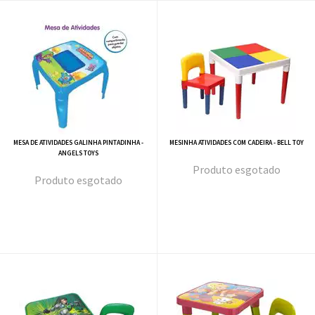
MESA DE ATIVIDADES GALINHA PINTADINHA -
MESINHA ATIVIDADES COM CADEIRA - BELL TOY
ANGELS TOYS
esgotado
esgotado