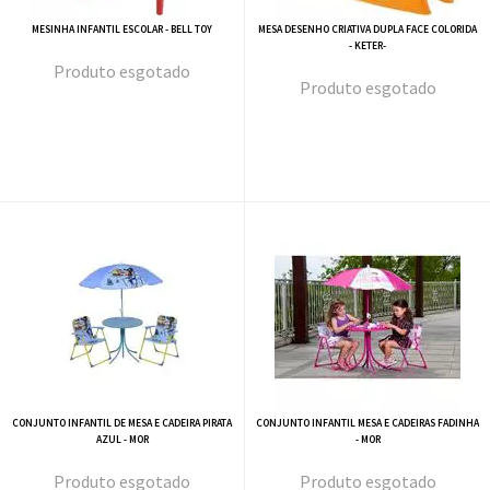
MESINHA INFANTIL ESCOLAR - BELL TOY
MESA DESENHO CRIATIVA DUPLA FACE COLORIDA
- KETER-
esgotado
esgotado
CONJUNTO INFANTIL DE MESA E CADEIRA PIRATA
CONJUNTO INFANTIL MESA E CADEIRAS FADINHA
AZUL - MOR
- MOR
esgotado
esgotado