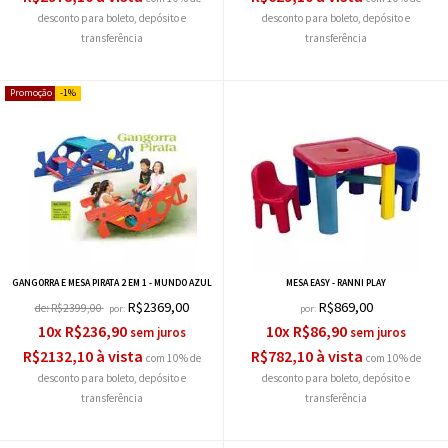
desconto
desconto
1%
GANGORRA E MESA PIRATA 2 EM 1 - MUNDO AZUL
MESA EASY - RANNI PLAY
R$2369,00
R$869,00
de:
R$2399,00
por:
por:
10x R$236,90
10x R$86,90
R$2132,10 à vista
R$782,10 à vista
com 10% de
com 10% de
desconto
desconto