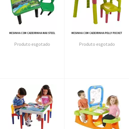
MESINHA COM CADEIRINHA MAX STEEL
MESINHA COM CADEIRINHA POLLY POCKET
esgotado
esgotado