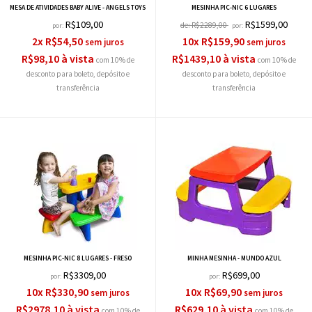
MESA DE ATIVIDADES BABY ALIVE - ANGELS TOYS
MESINHA PIC-NIC 6 LUGARES
R$109,00
R$1599,00
de:
R$2289,00
por:
por:
2x R$54,50
10x R$159,90
R$98,10 à vista
R$1439,10 à vista
com 10% de
com 10% de
desconto
desconto
MESINHA PIC-NIC 8 LUGARES - FRESO
MINHA MESINHA - MUNDO AZUL
R$3309,00
R$699,00
por:
por:
10x R$330,90
10x R$69,90
R$2978,10 à vista
R$629,10 à vista
com 10% de
com 10% de