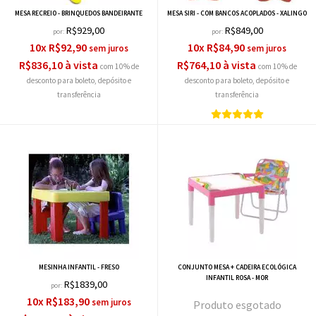
MESA RECREIO - BRINQUEDOS BANDEIRANTE
MESA SIRI - COM BANCOS ACOPLADOS - XALINGO
R$929,00
R$849,00
por:
por:
10x R$92,90
10x R$84,90
R$836,10 à vista
R$764,10 à vista
com 10% de
com 10% de
desconto
desconto
MESINHA INFANTIL - FRESO
CONJUNTO MESA + CADEIRA ECOLÓGICA
INFANTIL ROSA - MOR
R$1839,00
por:
10x R$183,90
esgotado