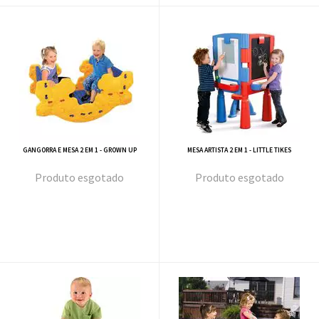
GANGORRA E MESA 2 EM 1 - GROWN UP
MESA ARTISTA 2 EM 1 - LITTLE TIKES
esgotado
esgotado