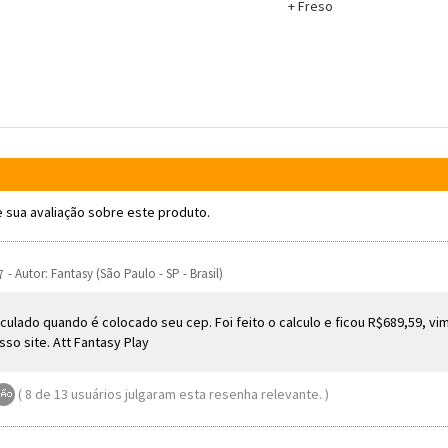
Freso
 sua avaliação sobre este produto.
Autor:
Fantasy
(São Paulo - SP - Brasil)
7
lculado quando é colocado seu cep. Foi feito o calculo e ficou R$689,59, v
o site. Att Fantasy Play
8 de 13 usuários julgaram esta resenha relevante.