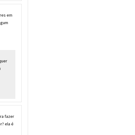
ores em
algum
quer
u
ra fazer
r? ela é