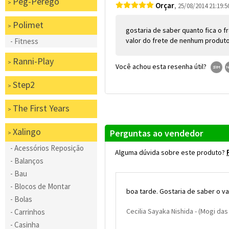
Peg-Perego
Orçar
, 25/08/2014 21:19:5
Polimet
gostaria de saber quanto fica o 
valor do frete de nenhum produto
Fitness
Ranni-Play
Você achou esta resenha útil?
Step2
The First Years
Xalingo
Perguntas ao vendedor
Acessórios Reposição
Alguma dúvida sobre este produto?
Balanços
Bau
Blocos de Montar
boa tarde. Gostaria de saber o v
Bolas
Cecilia Sayaka Nishida
(Mogi das 
Carrinhos
Casinha