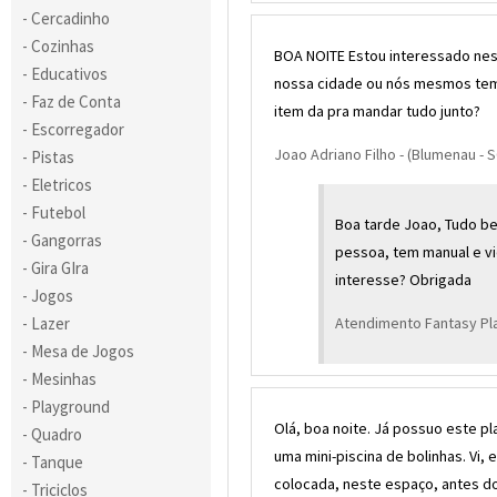
Cercadinho
Cozinhas
BOA NOITE Estou interessado ne
Educativos
nossa cidade ou nós mesmos temo
Faz de Conta
item da pra mandar tudo junto?
Escorregador
Joao Adriano Filho
(Blumenau - SC
Pistas
Eletricos
Futebol
Boa tarde Joao, Tudo be
Gangorras
pessoa, tem manual e vid
Gira GIra
interesse? Obrigada
Jogos
Lazer
Atendimento Fantasy Pl
Mesa de Jogos
Mesinhas
Playground
Olá, boa noite. Já possuo este pl
Quadro
uma mini-piscina de bolinhas. Vi, 
Tanque
colocada, neste espaço, antes d
Triciclos