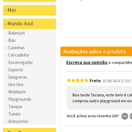
Mor
Mundo Azul
Balanços
Bau
Casinhas
Avaliações sobre o produto
Cercadinho
Escreva sua opinião
Escorregador
e compartilhe
Esporte
Gangorras
Frete
, 01/09/2014 17:23:1
Gira Gira
Mobiliario
Boa tarde Taciana, este item é ca
Playgrounds
comprou outro playground em noss
Tanque
Tuneis
Você achou esta resenha útil?
Acessorios