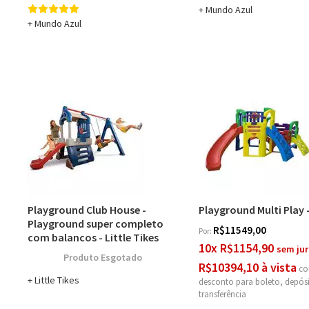
Mundo Azul
Mundo Azul
Playground Club House -
Playground Multi Play 
Playground super completo
R$11549,00
Por:
com balancos - Little Tikes
10x R$1154,90
Esgotado
R$10394,10 à vista
co
Little Tikes
desconto