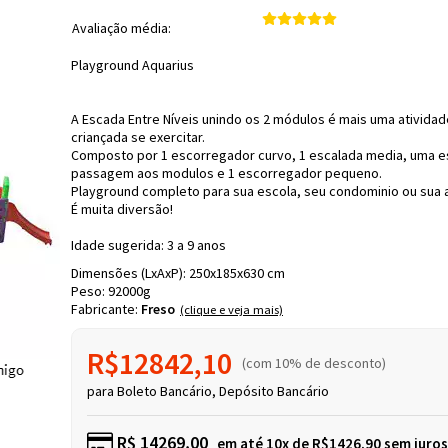
Playground Aquarius
A Escada Entre Níveis unindo os 2 módulos é mais uma atividad
criançada se exercitar.
Composto por 1 escorregador curvo, 1 escalada media, uma 
passagem aos modulos e 1 escorregador pequeno.
Playground completo para sua escola, seu condominio ou sua a
É muita diversão!
Idade sugerida: 3 a 9 anos
Dimensões (LxAxP):
250
x
185
x
630
cm
Peso:
92000g
Fabricante:
Freso
R$12842,10
10% de desconto
para Boleto Bancário, Depósito Bancário
R$
14269,00
10x de R$1426,90