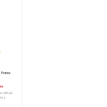
- Freso
m 10% de