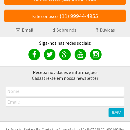
(11) 99944-4955
Fale conosco:
Email
Sobre nós
Dúvidas
Receba novidades e informações
Cadastre-se em nossa newsletter
Nome:
Email:
ENVIAR
Razão social: Fantasy Play Comércio de Brinquedos Ltda | CNPJ: 07.379.201/0001-90 Rua