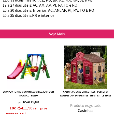
22 dias úteis interior: CE, PB, BA, AL, MA, RN, SE e PE
17 a 27 dias úteis: AC, AM, AP, PI, PA,TO e RO
20 a 30 dias úteis: Interior: AC, AM, AP, PI, PA, TO E RO
20 a 35 dias úteis:RR e interior
Veja Mais
BABY PLAY- LINDO COM UM ESCORREGADOR E UM
CASINHA CIDADE LITTLE TIKES - POSSUI 04
BALANÇO - FRESO
PAREDES COM DIFERENTES TEMAS - LITTLE TIKES
R$4119,00
por:
esgotado
10x R$411,90
Casinhas