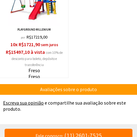
PLAYGROUND MILLENIUM
R$17219,00
por:
10x R$1721,90
R$15497,10 à vista
com 10% de
desconto
Freso
Freso
Avaliações sobre o produto
Escreva sua opinião
e compartilhe sua avaliação sobre este
produto.
(11) 2601-7525
Fale conosco: