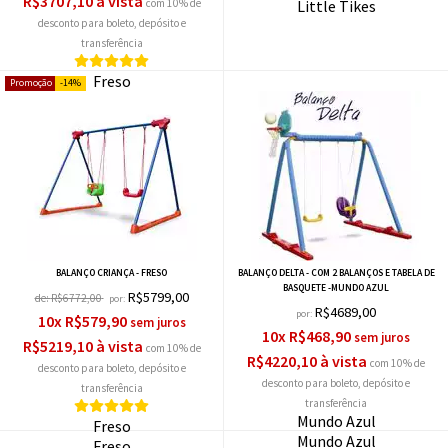
R$3707,10 à vista
com 10% de
Little Tikes
desconto
Freso
14%
Freso
BALANÇO CRIANÇA - FRESO
BALANÇO DELTA - COM 2 BALANÇOS E TABELA DE
BASQUETE -MUNDO AZUL
R$5799,00
de:
R$6772,00
por:
R$4689,00
por:
10x R$579,90
10x R$468,90
R$5219,10 à vista
com 10% de
R$4220,10 à vista
com 10% de
desconto
desconto
Mundo Azul
Freso
Mundo Azul
Freso