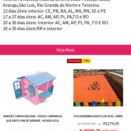
Aracaju,São Luis, Rio Grande do Norte e Teresina.
22 dias úteis interior: CE, PB, BA, AL, MA, RN, SE e PE
17 a 27 dias úteis: AC, AM, AP, PI, PA,TO e RO
20 a 30 dias úteis: Interior: AC, AM, AP, PI, PA, TO E RO
20 a 35 dias úteis:RR e interior
Veja Mais
13%
MANSÃO CARINHOSA PINK - POSSUI CAMPANHIA
PISO EMBORRACHADO FLEXI PISO - 40MM
QUE EMITE SOM DE VERDADE - MUNDO AZUL
R$279,00
de:
R$319,00
por:
4x R$69,75