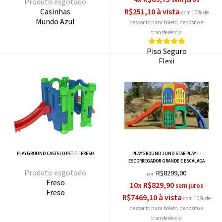
esgotado
Casinhas
R$251,10 à vista
com 10% de
Mundo Azul
desconto
Piso Seguro
Flexi
PLAYGROUND CASTELO PETIT - FRESO
PLAYGROUND JUND STAR PLAY I -
ESCORREGADOR GRANDE E ESCALADA
esgotado
R$8299,00
por:
Freso
10x R$829,90
Freso
R$7469,10 à vista
com 10% de
desconto