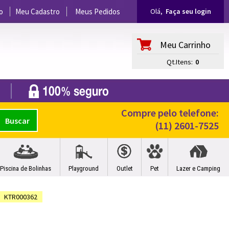
o
Meu Cadastro
Meus Pedidos
Olá,
Faça seu login
Meu Carrinho
Qt.Itens:
0
Compre pelo telefone:
(11) 2601-7525
Piscina de Bolinhas
Playground
Outlet
Pet
Lazer e Camping
KTR000362