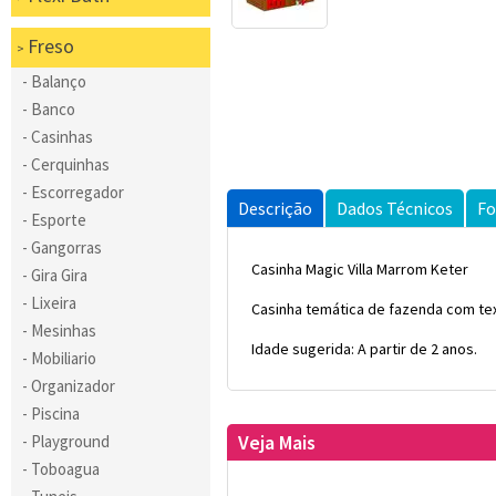
Freso
Balanço
Banco
Casinhas
Cerquinhas
Escorregador
Descrição
Dados Técnicos
Fo
Esporte
Gangorras
Casinha Magic Villa Marrom Keter
Gira Gira
Lixeira
Casinha temática de fazenda com tex
Mesinhas
Idade sugerida: A partir de 2 anos.
Mobiliario
Organizador
Piscina
Veja Mais
Playground
Toboagua