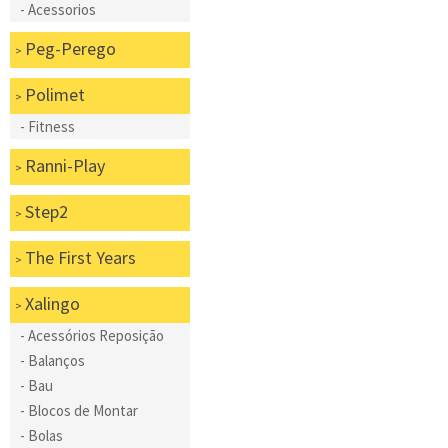
Acessorios
Peg-Perego
Polimet
Fitness
Ranni-Play
Step2
The First Years
Xalingo
Acessórios Reposição
Balanços
Bau
Blocos de Montar
Bolas