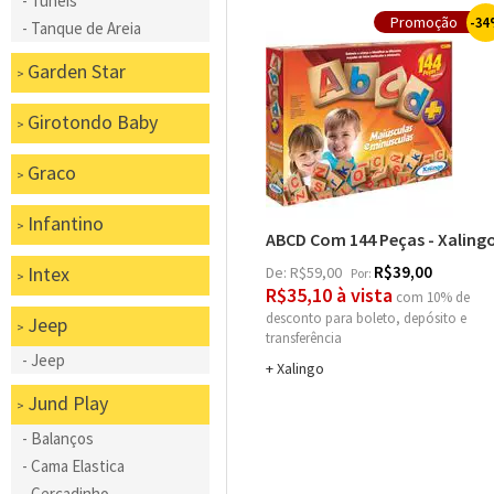
Tuneis
34
Tanque de Areia
Garden Star
Girotondo Baby
Graco
Infantino
ABCD Com 144 Peças - Xaling
Intex
R$39,00
De:
R$59,00
Por:
R$35,10 à vista
com 10% de
desconto
Jeep
Jeep
Xalingo
Jund Play
Balanços
Cama Elastica
Cercadinho