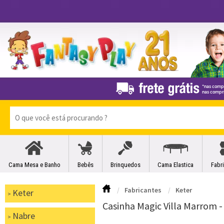
Cama Mesa e Banho
Bebês
Brinquedos
Cama Elastica
Fabr
Fabricantes
Keter
Keter
Casinha Magic Villa Marrom -
Nabre