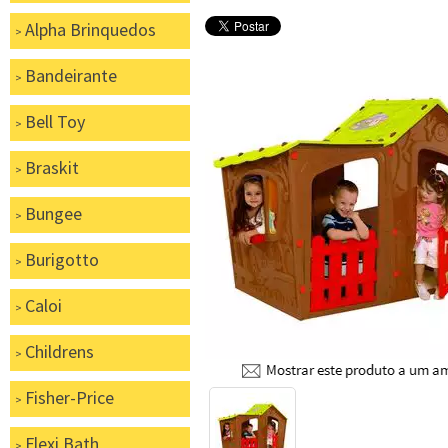
Alpha Brinquedos
Bandeirante
Bell Toy
Braskit
Bungee
Burigotto
Caloi
Childrens
Fisher-Price
Flexi Bath