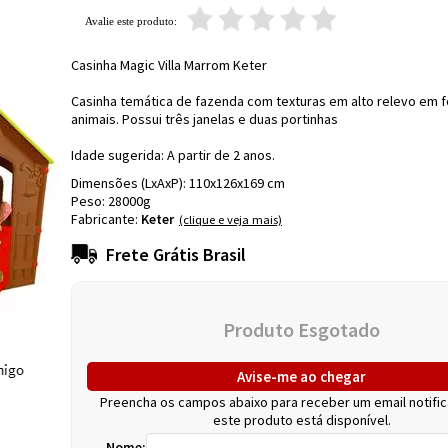
Casinha Magic Villa Marrom Keter
Casinha temática de fazenda com texturas em alto relevo em 
animais. Possui três janelas e duas portinhas
Idade sugerida: A partir de 2 anos.
Dimensões (LxAxP):
110
x
126
x
169
cm
Peso:
28000g
Fabricante:
Keter
Avise-me ao chegar
Preencha os campos abaixo para receber um email notifi
este produto está disponível.
Nome: