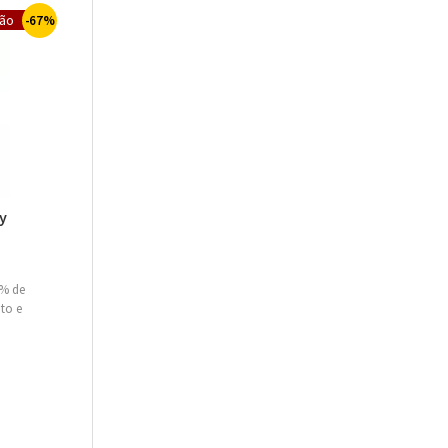
67%
y
% de