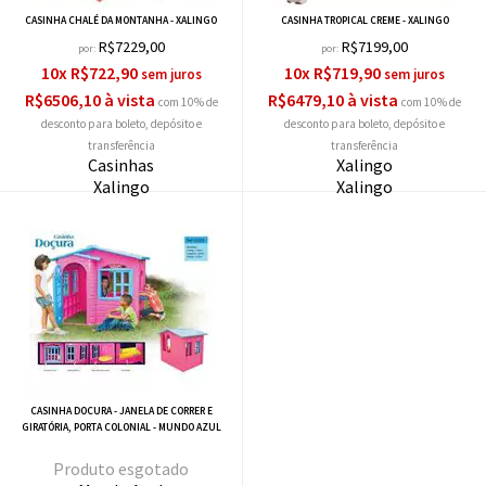
CASINHA CHALÉ DA MONTANHA - XALINGO
CASINHA TROPICAL CREME - XALINGO
R$7229,00
R$7199,00
por:
por:
10x R$722,90
10x R$719,90
R$6506,10 à vista
R$6479,10 à vista
com 10% de
com 10% de
desconto
desconto
Casinhas
Xalingo
Xalingo
Xalingo
CASINHA DOCURA - JANELA DE CORRER E
GIRATÓRIA, PORTA COLONIAL - MUNDO AZUL
esgotado