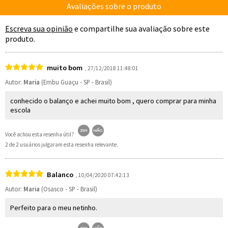
Avaliações sobre o produto
Escreva sua opinião
e compartilhe sua avaliação sobre este
produto.
muito bom
, 27/12/2018 11:48:01
Autor:
Maria
(Embu Guaçu - SP - Brasil)
conhecido o balanço e achei muito bom , quero comprar para minha
escola
Você achou esta resenha útil?
2 de 2 usuários julgaram esta resenha relevante.
Balanco
, 10/04/2020 07:42:13
Autor:
Maria
(Osasco - SP - Brasil)
Perfeito para o meu netinho.