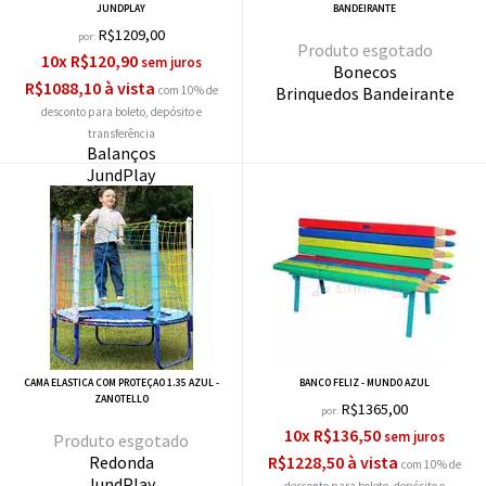
JUNDPLAY
BANDEIRANTE
R$1209,00
por:
esgotado
10x R$120,90
Bonecos
R$1088,10 à vista
com 10% de
Brinquedos Bandeirante
desconto
Balanços
JundPlay
CAMA ELASTICA COM PROTEÇAO 1.35 AZUL -
BANCO FELIZ - MUNDO AZUL
ZANOTELLO
R$1365,00
por:
10x R$136,50
esgotado
Redonda
R$1228,50 à vista
com 10% de
JundPlay