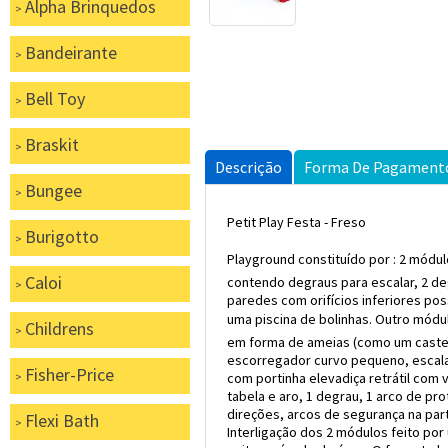
Alpha Brinquedos
Bandeirante
Bell Toy
Braskit
Descrição
Forma De Pagament
Bungee
Petit Play Festa - Freso
Burigotto
Playground constituído por : 2 módu
Caloi
contendo degraus para escalar, 2 d
paredes com orifícios inferiores p
uma piscina de bolinhas. Outro módu
Childrens
em forma de ameias (como um castel
escorregador curvo pequeno, escala
Fisher-Price
com portinha elevadiça retrátil com
tabela e aro, 1 degrau, 1 arco de p
direções, arcos de segurança na par
Flexi Bath
Interligação dos 2 módulos feito po