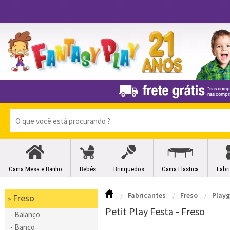
Cama Mesa e Banho
Bebês
Brinquedos
Cama Elastica
Fabr
Fabricantes
Freso
Play
Freso
Petit Play Festa - Freso
Balanço
Banco