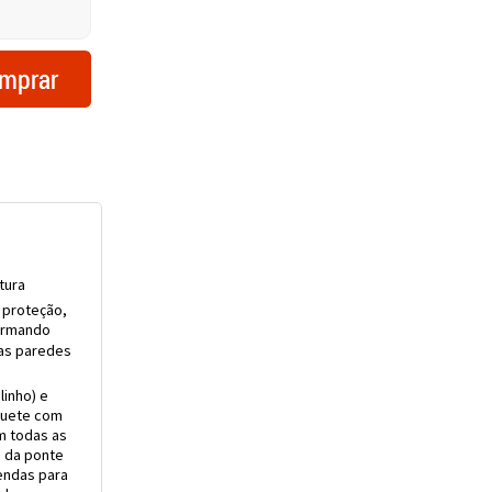
tura
 proteção,
formando
das paredes
inho) e
squete com
m todas as
s da ponte
endas para