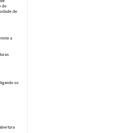
 de
o do
ssidade de
rmite a
turas
rligando os
 abertura