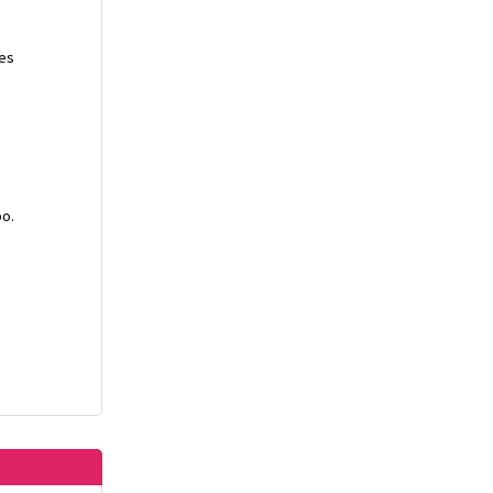
ões
po.