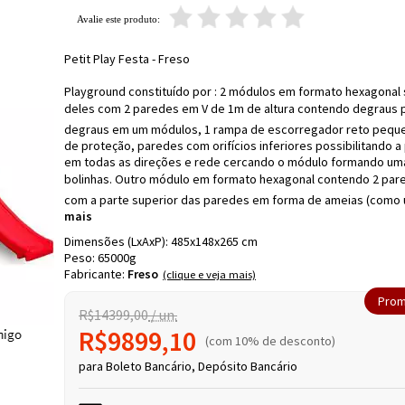
Petit Play Festa - Freso
Playground constituído por : 2 módulos em formato hexagonal
deles com 2 paredes em V de 1m de altura contendo degraus p
degraus em um módulos, 1 rampa de escorregador reto peque
de proteção, paredes com orifícios inferiores possibilitando
em todas as direções e rede cercando o módulo formando uma
bolinhas. Outro módulo em formato hexagonal contendo 2 pare
com a parte superior das paredes em forma de ameias (como
mais
Dimensões (LxAxP):
485
x
148
x
265
cm
Peso:
65000g
Fabricante:
Freso
R$14399,00
/ un.
R$9899,10
10% de desconto
para Boleto Bancário, Depósito Bancário