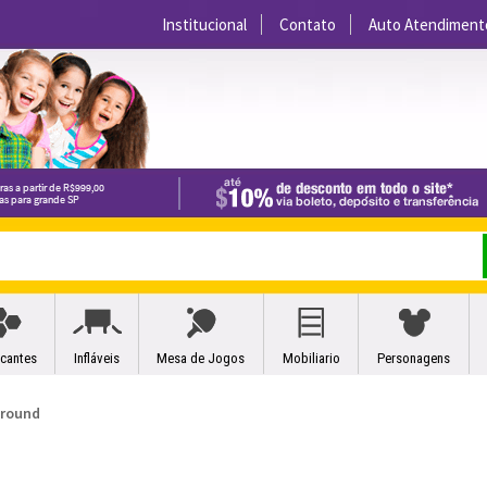
Institucional
Contato
Auto Atendiment
icantes
Infláveis
Mesa de Jogos
Mobiliario
Personagens
ground