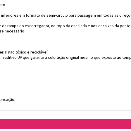
aro
s inferiores em formato de semi-círculo para passagem em todas as direç
r da rampa do escorregador, no topo da escalada e nos encaixes da ponte
 se necessário
ial não tóxico e reciclável).
com aditivo UV que garante a coloração original mesmo que exposto ao tem
bricação.