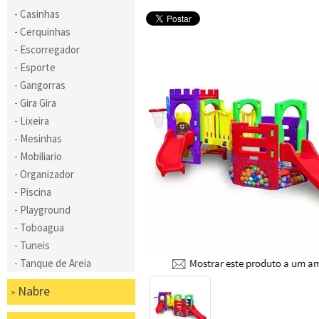
Casinhas
Cerquinhas
Escorregador
Esporte
Gangorras
Gira Gira
Lixeira
Mesinhas
Mobiliario
Organizador
Piscina
Playground
Toboagua
Tuneis
Tanque de Areia
Nabre