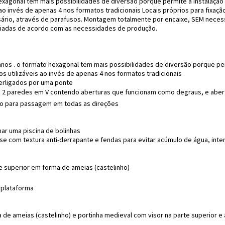
exagonal tem mais possibilidades de diversão porque permite a instalação
o invés de apenas 4 nos formatos tradicionais Locais próprios para fixaçã
sário, através de parafusos. Montagem totalmente por encaixe, SEM nece
riadas de acordo com as necessidades de produção.
 anos . o formato hexagonal tem mais possibilidades de diversão porque pe
 utilizáveis ao invés de apenas 4 nos formatos tradicionais
erligados por uma ponte
2 paredes em V contendo aberturas que funcionam como degraus, e aber
ulo para passagem em todas as direções
ar uma piscina de bolinhas
e com textura anti-derrapante e fendas para evitar acúmulo de água, inte
te superior em forma de ameias (castelinho)
 plataforma
de ameias (castelinho) e portinha medieval com visor na parte superior e