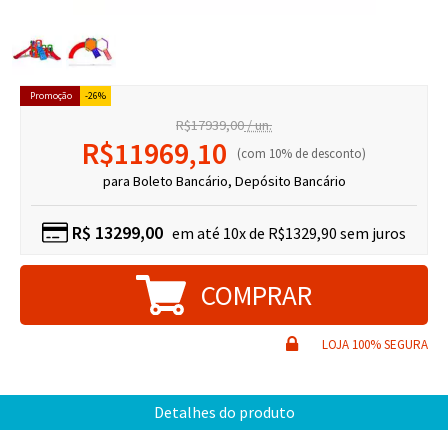
26%
R$17939,00
/ un.
R$11969,10
10% de desconto
para Boleto Bancário, Depósito Bancário
R$
13299,00
10x de R$1329,90