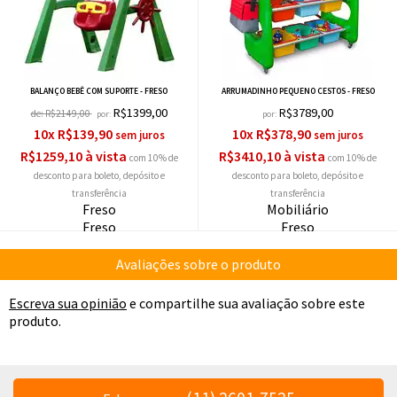
BALANÇO BEBÊ COM SUPORTE - FRESO
ARRUMADINHO PEQUENO CESTOS - FRESO
R$1399,00
R$3789,00
de:
R$2149,00
por:
por:
10x R$139,90
10x R$378,90
R$1259,10 à vista
R$3410,10 à vista
com 10% de
com 10% de
desconto
desconto
Freso
Mobiliário
Freso
Freso
Avaliações sobre o produto
Escreva sua opinião
e compartilhe sua avaliação sobre este
produto.