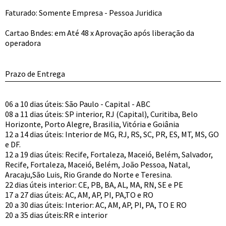
Faturado: Somente Empresa - Pessoa Juridica
Cartao Bndes: em Até 48 x Aprovação após liberação da
operadora
Prazo de Entrega
06 a 10 dias úteis: São Paulo - Capital - ABC
08 a 11 dias úteis: SP interior, RJ (Capital), Curitiba, Belo
Horizonte, Porto Alegre, Brasilia, Vitória e Goiânia
12 a 14 dias úteis: Interior de MG, RJ, RS, SC, PR, ES, MT, MS, GO
e DF.
12 a 19 dias úteis: Recife, Fortaleza, Maceió, Belém, Salvador,
Recife, Fortaleza, Maceió, Belém, João Pessoa, Natal,
Aracaju,São Luis, Rio Grande do Norte e Teresina.
22 dias úteis interior: CE, PB, BA, AL, MA, RN, SE e PE
17 a 27 dias úteis: AC, AM, AP, PI, PA,TO e RO
20 a 30 dias úteis: Interior: AC, AM, AP, PI, PA, TO E RO
20 a 35 dias úteis:RR e interior