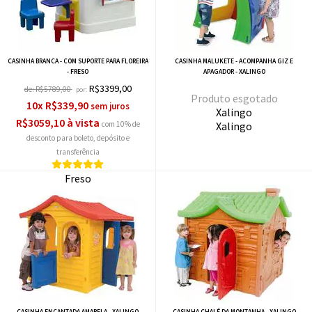
CASINHA BRANCA - COM SUPORTE PARA FLOREIRA
CASINHA MALUKETE - ACOMPANHA GIZ E
- FRESO
APAGADOR - XALINGO
R$3399,00
de:
R$5789,00
por:
esgotado
10x R$339,90
Xalingo
R$3059,10 à vista
com 10% de
Xalingo
desconto
Freso
Freso