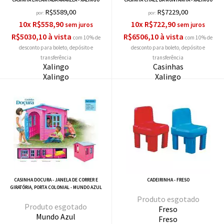
CASINHA ENCANTADA AMARELA - XALINGO
CASINHA CHALÉ DA MONTANHA - XALINGO
R$5589,00
R$7229,00
por:
por:
10x R$558,90
10x R$722,90
R$5030,10 à vista
R$6506,10 à vista
com 10% de
com 10% de
desconto
desconto
Xalingo
Casinhas
Xalingo
Xalingo
CASINHA DOCURA - JANELA DE CORRER E
CADEIRINHA - FRESO
GIRATÓRIA, PORTA COLONIAL - MUNDO AZUL
esgotado
esgotado
Freso
Mundo Azul
Freso