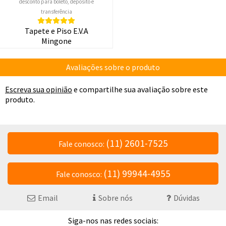
desconto
Tapete e Piso E.V.A
Mingone
Avaliações sobre o produto
Escreva sua opinião
e compartilhe sua avaliação sobre este
produto.
(11) 2601-7525
Fale conosco:
(11) 99944-4955
Fale conosco:
Email
Sobre nós
Dúvidas