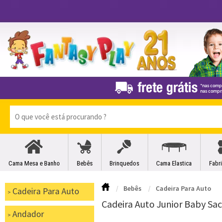
Cama Mesa e Banho
Bebês
Brinquedos
Cama Elastica
Fabr
Bebês
Cadeira Para Auto
Cadeira Para Auto
Cadeira Auto Junior Baby Sac
Andador