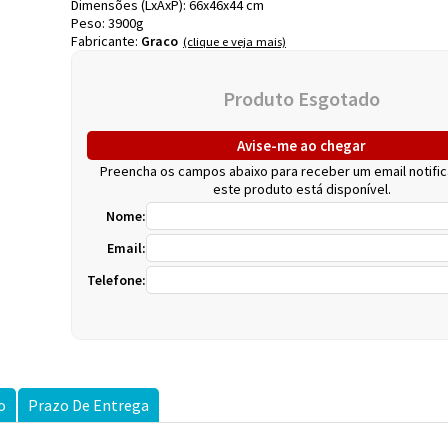
Dimensões (LxAxP):
66
x
46
x
44
cm
Peso:
3900g
Fabricante:
Graco
Avise-me ao chegar
Preencha os campos abaixo para receber um email notifi
este produto está disponível.
Nome:
Email:
Telefone:
o
Prazo De Entrega