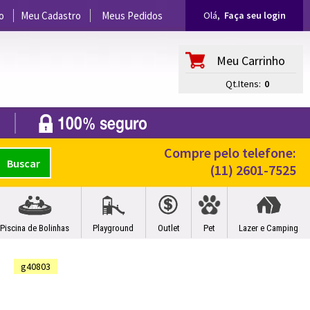
o
Meu Cadastro
Meus Pedidos
Olá,
Faça seu login
Meu Carrinho
Qt.Itens:
0
Compre pelo telefone:
(11) 2601-7525
Piscina de Bolinhas
Playground
Outlet
Pet
Lazer e Camping
g40803