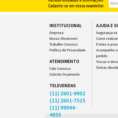
Receba novidades e informações
Nom
Cadastre-se em nossa newsletter
INSTITUCIONAL
AJUDA E 
Empresa
Segurança na
Nosso Showroom
Como realiza
Trabalhe Conosco
Fretes e praz
Política de Privacidade
Acompanhe o 
pedido
ATENDIMENTO
Trocas e dev
Outras dúvid
Fale Conosco
Solicite Orçamento
TELEVENDAS
(11) 2601-9902
(11) 2601-7525
(11) 99944-
4955