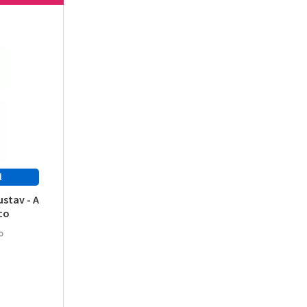
stav - A
co
o