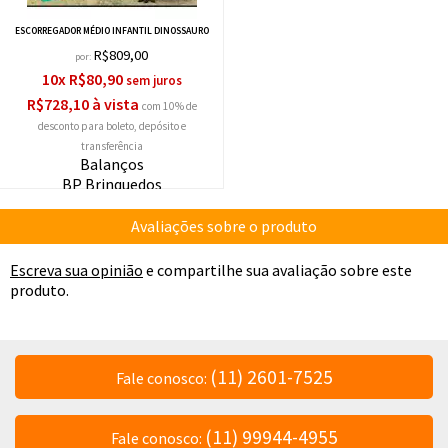
ESCORREGADOR MÉDIO INFANTIL DINOSSAURO
R$809,00
por:
10x R$80,90
R$728,10 à vista
com 10% de
desconto
Balanços
BP Brinquedos
Avaliações sobre o produto
Escreva sua opinião
e compartilhe sua avaliação sobre este
produto.
(11) 2601-7525
Fale conosco:
(11) 99944-4955
Fale conosco: